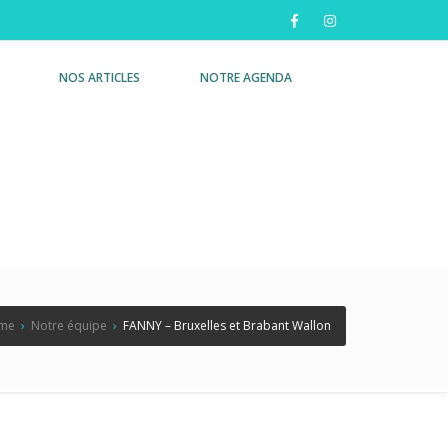
NOS ARTICLES
NOTRE AGENDA
me
›
Notre équipe
›
FANNY – Bruxelles et Brabant Wallon