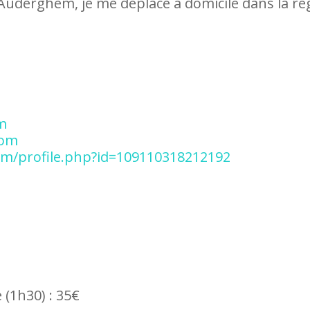
Auderghem, je me déplace à domicile dans la ré
m
com
om/profile.php?id=109110318212192
 (1h30) : 35€