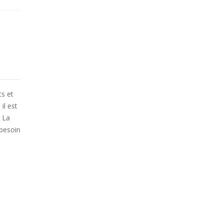
ts et
il est
 La
 besoin