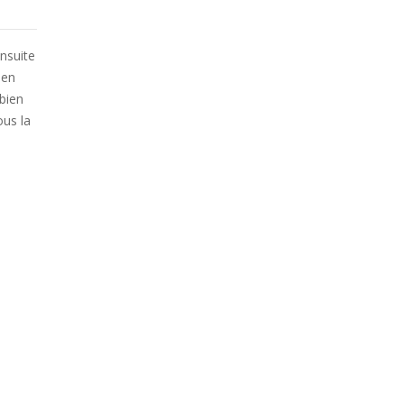
ensuite
 en
bien
ous la